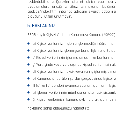
reddedebilirsiniz. Çerezleri iptal etmek için yapılması
uygulamalara eriştiğiniz cihazınızın ayarlar bölümü
cookies/index.html internet adresini ziyaret edebilirs
olduğunu lütfen unutmayın.
5. HAKLARINIZ
6698 sayılı Kişisel Verilerin Korunması Kanunu (“KVKK”) ç
a) Kişisel verilerinizin işlenip işlenmediğini öğrenme,
b) Kişisel verileriniz işlenmişse buna ilişkin bilgi tale
c) Kişisel verilerinizin işlenme amacını ve bunların 
ç) Yurt içinde veya yurt dışında kişisel verilerinizin akt
d) Kişisel verilerinizin eksik veya yanlış işlenmiş olm
e) Kanunda öngörülen şartlar çerçevesinde kişisel ver
f) (d) ve (e) bentleri uyarınca yapılan işlemlerin, kişis
g) İşlenen verilerinizin münhasıran otomatik sistemle
ğ) Kişisel verilerinizin kanuna aykırı olarak işlenme
haklarına sahip olduğunuzu hatırlatırız.