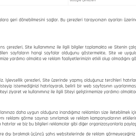
Google çerezleri
lara geri dönebilmesini sağlar. Bu çerezleri tarayıcınızın ayarları üzeri
 çerezleri, Site kullanımınız ile ilgili bilgiler toplamakta ve Sitenin ça
dilen sayfaların hangi sayfalar olduğunu göstermekte, Site ve uygula
memize yardımcı olmakta ve reklam faaliyetlerimizin etkili olup olmadığını g
yiz. İşlevsellik çerezleri, Site üzerinde yapmış olduğunuz tercihleri hatı
yip istemediğinizi hatırlayarak, belirli bir web sayfasının uyarlanması da
yi ziyaret ve kullanımınız ile ilgili Siteyi geliştirmemize yardımcı olmaktad
 alanınıza daha uygun olduğuna inandığımız reklamları size iletebilmek içi
 aynı reklamı görme sayınızı sınırlamak ve reklam kampanyalarının etkile
ı hatırlar ve biz bu bilgileri reklamcılar gibi diğer organizasyonlarla paylaşa
re dışı bırakmak üçüncü şahıs websitelerinde de reklam görmeyeceğiniz a