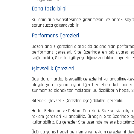
Google adwords
Daha fazla bilgi
Kullanıcıların websitesinde gezinmesini ve önceki sayfa
sorunsuzca çalışmayabilir.
Performans Çerezleri
Bazen analiz çerezleri olarak da adlandırılan performans
performans çerezleri, Site üzerinde en sık ziyaret e
sağlamakta, Site ile ilgili yaşadığınız zorlukları kaydet
İşlevsellik Çerezleri
Bazı durumlarda, işlevsellik çerezlerini kullanabilmekte
blogda yorum yapma gibi diğer hizmetlere katılmanızı iste
sunmamıza olanak tanımaktadır. Bu özelliklerin hepsi, Site
Sitedeki İşlevsellik Çerezleri aşağıdakileri içerebilir.
Hedef Belirleme ve Reklam Çerezleri. Size ve sizin ilgi
reklam çerezleri kullanabiliriz. Örneğin, Site üzerinde
kullanabiliriz. Bu çerezler Site üzerinde nelere baktığınız
Üçüncü şahıs hedef belirleme ve reklam çerezlerini dev