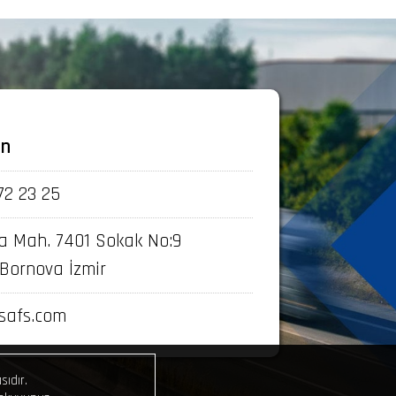
ın
72 23 25
 Mah. 7401 Sokak No:9
 Bornova İzmir
safs.com
sıdır.