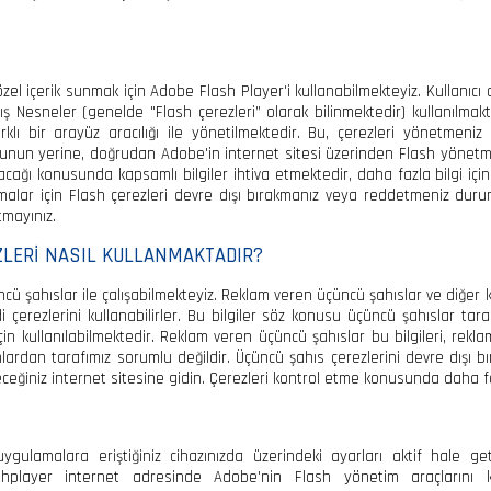
el içerik sunmak için Adobe Flash Player'i kullanabilmekteyiz. Kullanıcı d
mış Nesneler (genelde "Flash çerezleri” olarak bilinmektedir) kullanılmakt
lı bir arayüz aracılığı ile yönetilmektedir. Bu, çerezleri yönetmeniz 
n yerine, doğrudan Adobe'in internet sitesi üzerinden Flash yönetme ar
kılacağı konusunda kapsamlı bilgiler ihtiva etmektedir, daha fazla bilgi 
amalar için Flash çerezleri devre dışı bırakmanız veya reddetmeniz dur
tmayınız.
EZLERİ NASIL KULLANMAKTADIR?
ncü şahıslar ile çalışabilmekteyiz. Reklam veren üçüncü şahıslar ve diğer k
 çerezlerini kullanabilirler. Bu bilgiler söz konusu üçüncü şahıslar tar
çin kullanılabilmektedir. Reklam veren üçüncü şahıslar bu bilgileri, reklam
ardan tarafımız sorumlu değildir. Üçüncü şahıs çerezlerini devre dışı 
ceğiniz internet sitesine gidin. Çerezleri kontrol etme konusunda daha faz
uygulamalara eriştiğiniz cihazınızda üzerindeki ayarları aktif hale g
flashplayer internet adresinde Adobe'nin Flash yönetim araçlarını 