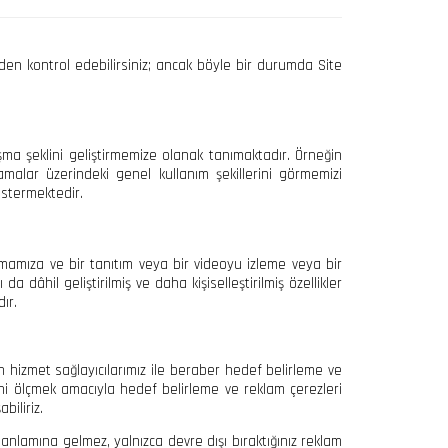
nden kontrol edebilirsiniz; ancak böyle bir durumda Site
lışma şeklini geliştirmemize olanak tanımaktadır. Örneğin
malar üzerindeki genel kullanım şekillerini görmemizi
östermektedir.
rlamamıza ve bir tanıtım veya bir videoyu izleme veya bir
 dâhil geliştirilmiş ve daha kişiselleştirilmiş özellikler
ır.
n hizmet sağlayıcılarımız ile beraber hedef belirleme ve
rini ölçmek amacıyla hedef belirleme ve reklam çerezleri
biliriz.
nlamına gelmez, yalnızca devre dışı bıraktığınız reklam