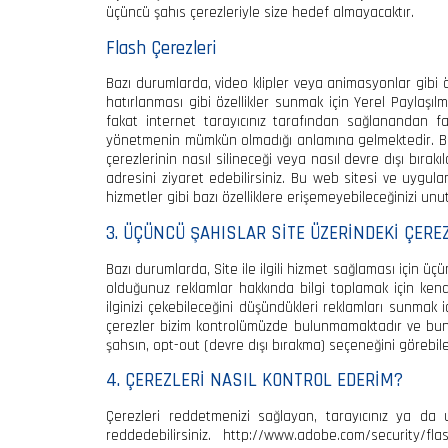
üçüncü şahıs çerezleriyle size hedef almayacaktır.
Flash Çerezleri
Bazı durumlarda, video klipler veya animasyonlar gibi öz
hatırlanması gibi özellikler sunmak için Yerel Paylaşıl
fakat internet tarayıcınız tarafından sağlanandan fark
yönetmenin mümkün olmadığı anlamına gelmektedir. Bunu
çerezlerinin nasıl silineceği veya nasıl devre dışı bıra
adresini ziyaret edebilirsiniz. Bu web sitesi ve uygul
hizmetler gibi bazı özelliklere erişemeyebileceğinizi unu
3. ÜÇÜNCÜ ŞAHISLAR SİTE ÜZERİNDEKİ ÇER
Bazı durumlarda, Site ile ilgili hizmet sağlaması için üçü
olduğunuz reklamlar hakkında bilgi toplamak için kendi
ilginizi çekebileceğini düşündükleri reklamları sunmak i
çerezler bizim kontrolümüzde bulunmamaktadır ve bunl
şahsın, opt-out (devre dışı bırakma) seçeneğini görebile
4. ÇEREZLERİ NASIL KONTROL EDERİM?
Çerezleri reddetmenizi sağlayan, tarayıcınız ya da 
reddedebilirsiniz. http://www.adobe.com/security/