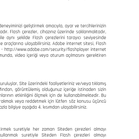
eneyiminizi geliştirmek amacıyla, ayar ve tercihlerinizin
adır. Flash çerezler, cihazınız üzerinde saklanmaktadır,
ile aynı şekilde Flash çerezlerini tarayıcı seviyesinde
açlarına ulaşabilirsiniz. Adobe internet sitesi, Flash
için - http://www.adobe.com/security/flashplayer internet
umunda, video içeriği veya oturum açılmasını gerektiren
uruluşlar, Site üzerindeki faaliyetleriniz ve/veya tıklamış
afından, görüntülemiş olduğunuz içeriğe istinaden sizin
larının etkinliğini ölçmek için de kullanabilmektedir. Bu
bırakmak veya reddetmek için lütfen söz konusu üçüncü
la bilgiye aşağıda 4. kısımdan ulaşabilirsiniz.
etirmek suretiyle her zaman Siteden çerezleri almayı
kullanmak suretiyle Siteden Flash çerezleri almayı