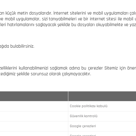
n küçük metin dosyalarıdır. İnternet sitelerini ve mobil uygulamaları çalı
ve mobil uygulamalar, sizi tanıyabilmeleri ve bir internet sitesi ile mobil 
lgileri hatırlamalarını sağlayacak şekilde bu dosyaları okuyabilmekte ve ya
ağıda bulabilirsiniz.
lliklerini kullanabilmenizi sağlamak adına bu çerezler Sitemiz için önem
stediğimiz şekilde sorunsuz olarak çalışmayacaktır.
Cookie politikası kabulü
Güvenlik kontrolü
Google çerezleri