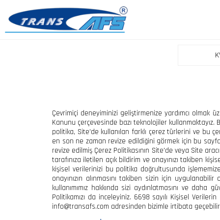
K
Çevrimiçi deneyiminizi geliştirmenize yardımcı olmak ü
Kanunu çerçevesinde bazı teknolojiler kullanmaktayız. Bu Ç
politika, Site’de kullanılan farklı çerez türlerini ve bu 
en son ne zaman revize edildiğini görmek için bu sayfan
revize edilmiş Çerez Politikasının Site'de veya Site arac
tarafınıza iletilen açık bildirim ve onayınızı takiben kiş
kişisel verilerinizi bu politika doğrultusunda işlemem
onayınızın alınmasını takiben sizin için uygulanabilir 
kullanımımız hakkında sizi aydınlatmasını ve daha güve
Politikamızı da inceleyiniz. 6698 sayılı Kişisel Veri
info@transafs.com adresinden bizimle irtibata geçebilirs