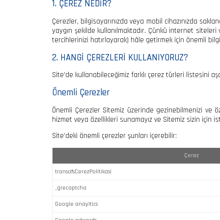
1. ÇEREZ NEDİR?
Çerezler, bilgisayarınızda veya mobil cihazınızda saklana
yaygın şekilde kullanılmaktadır. Çünkü internet siteleri 
tercihlerinizi hatırlayarak) hâle getirmek için önemli bi
2. HANGİ ÇEREZLERİ KULLANIYORUZ?
Site'de kullanabileceğimiz farklı çerez türleri listesini aş
Önemli Çerezler
Önemli Çerezler Sitemiz üzerinde gezinebilmenizi ve öze
hizmet veya özellikleri sunamayız ve Sitemiz sizin için i
Site'deki önemli çerezler şunları içerebilir:
Çerez
transafsCerezPolitikasi
_grecaptcha
Google anayltics