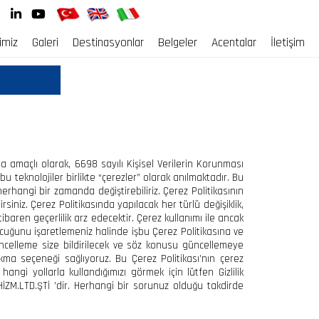
imiz
Galeri
Destinasyonlar
Belgeler
Acentalar
İletişim
 amaçlı olarak, 6698 sayılı Kişisel Verilerin Korunması
bu teknolojiler birlikte “çerezler” olarak anılmaktadır. Bu
 herhangi bir zamanda değiştirebiliriz. Çerez Politikasının
niz. Çerez Politikasında yapılacak her türlü değişiklik,
ibaren geçerlilik arz edecektir. Çerez kullanımı ile ancak
kutucuğunu işaretlemeniz halinde işbu Çerez Politikasına ve
güncelleme size bildirilecek ve söz konusu güncellemeye
rakma seçeneği sağlıyoruz. Bu Çerez Politikası’nın çerez
ngi yollarla kullandığımızı görmek için lütfen Gizlilik
İZM.LTD.ŞTİ ’dir. Herhangi bir sorunuz olduğu takdirde