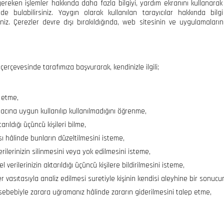
 gereken işlemler hakkında daha fazla bilgiyi, yardım ekranını kullanarak 
nde bulabilirsiniz. Yaygın olarak kullanılan tarayıcılar hakkında bil
iniz. Çerezler devre dışı bırakıldığında, web sitesinin ve uygulamaların 
erçevesinde tarafımıza başvurarak, kendinizle ilgili;
p etme,
amacına uygun kullanılıp kullanılmadığını öğrenme,
arıldığı üçüncü kişileri bilme,
ası hâlinde bunların düzeltilmesini isteme,
ilerinizin silinmesini veya yok edilmesini isteme,
el verilerinizin aktarıldığı üçüncü kişilere bildirilmesini isteme,
r vasıtasıyla analiz edilmesi suretiyle kişinin kendisi aleyhine bir sonucu
si sebebiyle zarara uğramanız hâlinde zararın giderilmesini talep etme,