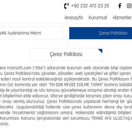
+90 232 472 23 25
Anasayfa
Kurumsal
Hizmetler
VKK Aydınlatma Metni
Çerez Politikası
Çerez Politikası
zere transafs.com (“Site”) adresinde bulunan web sitesinde bilgi toplama
erez Politikası’nda, çerezler, pikseller, web işaretçileri ve gifler içeren 
çerezleri nasıl kontrol edebileceğinizi açıklamaktadır. Bu Çerez Politikasını
ın üst kısmında yer alan "EN SON REVİZE EDİLME TARİHİ" kısmına bakabilirsi
ılığı ile yayınlandığı ve söz konusu güncellemeye onayınız alındığı andan it
isel bilgilerinizi elde ediyoruz. Site’ye girdiğinizde karşınıza çıkan onay 
ize onay vermiş olursunuz. Çerez Politikasında yapılacak herhangi bir 
olacaktır. Uygulanabildiği hallerde size çerez kullanımını devre dışı bı
nde hissetmenizi sağlamasını umarız. Hakkınızda edindiğimiz bilgileri ha
lerin Korunması Kanunu çerçevesinde veri sorumlusu TRANS AFS ULUS.TAŞ.H
iniz.