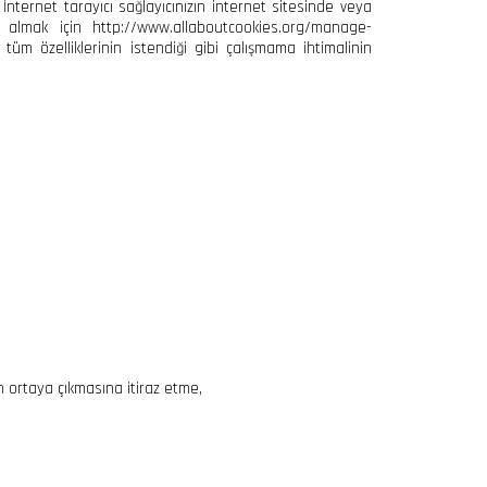
İnternet tarayıcı sağlayıcınızın internet sitesinde veya
gi almak için http://www.allaboutcookies.org/manage-
tüm özelliklerinin istendiği gibi çalışmama ihtimalinin
n ortaya çıkmasına itiraz etme,