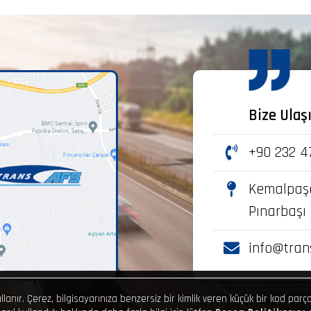
Bize Ulaş
+90 232 4
Kemalpaşa
Pınarbaşı
info@tran
llanır. Çerez, bilgisayarınıza benzersiz bir kimlik veren küçük bir kod parça